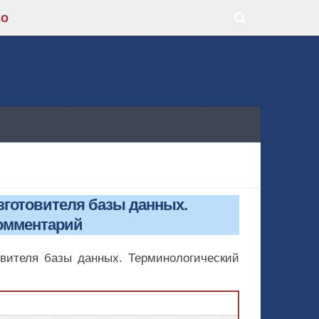
во
изготовителя базы данных.
омментарий
овителя базы данных. Терминологический