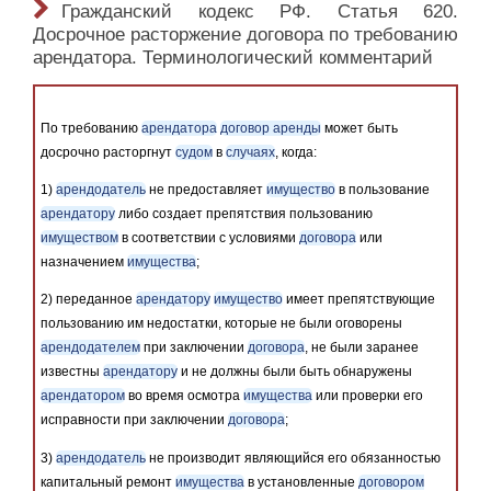
Гражданский кодекс РФ. Статья 620.
Досрочное расторжение договора по требованию
арендатора. Терминологический комментарий
По требованию
арендатора
договор аренды
может быть
досрочно расторгнут
судом
в
случаях
, когда:
1)
арендодатель
не предоставляет
имущество
в пользование
арендатору
либо создает препятствия пользованию
имуществом
в соответствии с условиями
договора
или
назначением
имущества
;
2) переданное
арендатору
имущество
имеет препятствующие
пользованию им недостатки, которые не были оговорены
арендодателем
при заключении
договора
, не были заранее
известны
арендатору
и не должны были быть обнаружены
арендатором
во время осмотра
имущества
или проверки его
исправности при заключении
договора
;
3)
арендодатель
не производит являющийся его обязанностью
капитальный ремонт
имущества
в установленные
договором