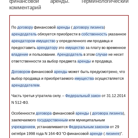
финансовой аренды. Терминологический
комментарий
По
договору
финансовой
аренды
(
договору лизинга
)
арендодатель
обязуется приобрести в
собственность
указанное
арендатором
имущество
у определенного им продавца и
предоставить
арендатору
это
имущество
за плату во временное
владение
и пользование.
Арендодатель
в этом
случае
не несет
ответственности за выбор предмета
аренды
и продавца.
Договором
финансовой
аренды
может быть предусмотрено, что
выбор продавца и приобретаемого
имущества
осуществляется
арендодателем
.
Часть третья утратила силу. –
Федеральный закон
от 31.12.2014
N 512-ФЗ.
Особенности
договора
финансовой
аренды
(
договора лизинга
),
заключаемого
государственным
или муниципальным
учреждением
, устанавливаются
Федеральным законом
от 29
октября 1998 года N 164-ФЗ “О финансовой
аренде
(
лизинге
)”.