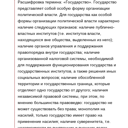
Расшифровка термина: «Государство». Государство
представляет собой особую форму организации
политической власти. Для государства как особой
формы организации политической власти характерно
наличие следующих признаков: наличие публично-
властных институтов (т.е. институтов власти,
находящихся вне общества, выделенных из него);
наличие органов управления и поддержания
правопорядка внутри государства; наличие
организованной налоговой системы, необходимой
для поддержания функционирования государства и
государственных институтов, а также решения иных
социальных вопросов; наличие обособленной
территории и государственных граница, которые
отделяют одно государство от другого; наличия
независимой правовой системы, при этом, по
мнению большинства правоведво: государство не
может существовать без права; монополия на
насилий, только государство имеет право на
применение насилия; наличие суверенитета, т.е.
независимости во внутренних и внешних делах.