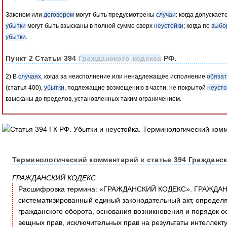
Законом или
договором
могут быть предусмотрены
случаи
: когда допускае
убытки
могут быть взысканы в полной сумме сверх
неустойки
; когда по
выбо
убытки
.
Пункт 2 Статьи 394
Гражданского кодекса
РФ.
2) В
случаях
, когда за неисполнение или ненадлежащее исполнение
обязат
(статья 400),
убытки
, подлежащие возмещению в части, не покрытой
неусто
взысканы до пределов, установленных таким ограничением.
Терминологический комментарий к статье 394 Гражданск
ГРАЖДАНСКИЙ КОДЕКС
Расшифровка термина: «ГРАЖДАНСКИЙ КОДЕКС». ГРАЖДАН
систематизированный единый законодательный акт, определ
гражданского оборота, основания возникновения и порядок о
вещных прав, исключительных прав на результаты интеллект