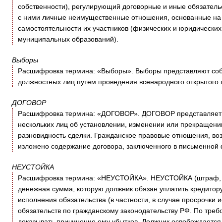
собственности), регулирующий договорные и иные обязатель
с ними личные неимущественные отношения, основанные на 
самостоятельности их участников (физических и юридических 
муниципальных образований).
Выборы
Расшифровка термина: «Выборы». Выборы представляют со
должностных лиц путем проведения всенародного открытого 
ДОГОВОР
Расшифровка термина: «ДОГОВОР». ДОГОВОР представляет с
нескольких лиц об установлении, изменении или прекращении
разновидность сделки. Гражданское правовые отношения, возн
изложено содержание договора, заключенного в письменной
НЕУСТОЙКА
Расшифровка термина: «НЕУСТОЙКА». НЕУСТОЙКА (штраф, п
денежная сумма, которую должник обязан уплатить кредитор
исполнения обязательства (в частности, в случае просрочки 
обязательств по гражданскому законодательству РФ. По треб
доказывать причинение ему убытков. Должник освобождается 