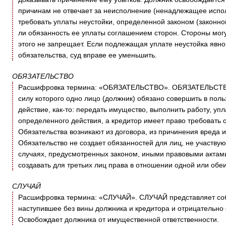
причинам не отвечает за неисполнение (ненадлежащее испол
требовать уплаты неустойки, определенной законом (законной
ли обязанность ее уплаты соглашением сторон. Стороны могут
этого не запрещает. Если подлежащая уплате неустойка яв
обязательства, суд вправе ее уменьшить.
ОБЯЗАТЕЛЬСТВО
Расшифровка термина: «ОБЯЗАТЕЛЬСТВО». ОБЯЗАТЕЛЬСТВО 
силу которого одно лицо (должник) обязано совершить в поль
действие, как-то: передать имущество, выполнить работу, упл
определенного действия, а кредитор имеет право требовать 
Обязательства возникают из договора, из причинения вреда 
Обязательство не создает обязанностей для лиц, не участвующ
случаях, предусмотренных законом, иными правовыми актами
создавать для третьих лиц права в отношении одной или обеи
СЛУЧАЙ
Расшифровка термина: «СЛУЧАЙ». СЛУЧАЙ представляет собо
наступившее без вины должника и кредитора и отрицательно
Освобождает должника от имущественной ответственности.