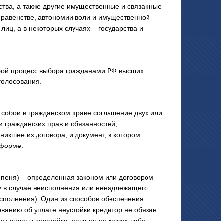
ства, а также другие имущественные и связанные
равенстве, автономии воли и имущественной
лиц, а в некоторых случаях – государства и
бой процесс выбора гражданами РФ высших
голосования.
обой в гражданском праве соглашение двух или
 гражданских прав и обязанностей,
икшее из договора, и документ, в котором
 форме.
еня) – определенная законом или договором
у в случае неисполнения или ненадлежащего
исполнения). Один из способов обеспечения
ованию об уплате неустойки кредитор не обязан
от уплаты неустойки, если он по каким-либо