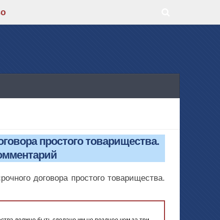
во
договора простого товарищества.
омментарий
срочного договора простого товарищества.
ства должно быть сделано им не позднее чем за три