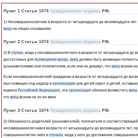
Пункт 1 Статьи 1074
Гражданского кодекса
РФ.
1) Несовершеннолетние в возрасте от четырнадцати до восемнадцати лет
вред
на общих основаниях.
Пункт 2 Статьи 1074
Гражданского кодекса
РФ.
2) В
случае
, когда у несовершеннолетнего в возрасте от четырнадцати до 
достаточных для
возмещения вреда
,
вред
должен быть возмещен полность
(усыновителями) или попечителем, если они не докажут, что
вред
возник не
Если несовершеннолетний гражданин в возрасте от четырнадцати до восе
был помещен под надзор в
организацию
для детей-сирот и детей, оставши
кодекса
Российской Федерации
), эта
организация
обязана возместить
вред
что
вред
возник не по ее вине.
Пункт 3 Статьи 1074
Гражданского кодекса
РФ.
3) Обязанность родителей (усыновителей), попечителя и соответствующе
несовершеннолетним в возрасте от четырнадцати до восемнадцати лет, 
совершеннолетия либо в
случаях
, когда у него до достижения совершенно