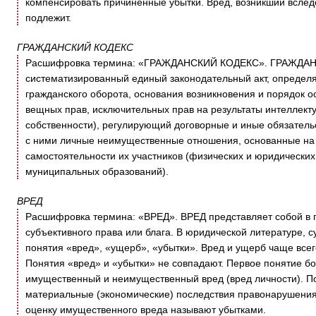
компенсировать причиненные убытки. Вред, возникший всле
подлежит.
ГРАЖДАНСКИЙ КОДЕКС
Расшифровка термина: «ГРАЖДАНСКИЙ КОДЕКС». ГРАЖДАН
систематизированный единый законодательный акт, определ
гражданского оборота, основания возникновения и порядок о
вещных прав, исключительных прав на результаты интеллект
собственности), регулирующий договорные и иные обязатель
с ними личные неимущественные отношения, основанные на 
самостоятельности их участников (физических и юридических 
муниципальных образований).
ВРЕД
Расшифровка термина: «ВРЕД». ВРЕД представляет собой в 
субъективного права или блага. В юридической литературе, 
понятия «вред», «ущерб», «убытки». Вред и ущерб чаще всег
Понятия «вред» и «убытки» не совпадают. Первое понятие 
имущественный и неимущественный вред (вред личности). 
материальные (экономические) последствия правонарушени
оценку имущественного вреда называют убытками.