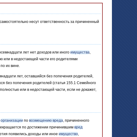
 самостоятельно несут ответственность за причиненный
восемнадцати лет нет доходов или иного
имущества
,
ю или в недостающей части его родителями
 по их вине.
мнадцати лет, оставшийся без попечения родителей,
хся без попечения родителей (статья 155.1 Семейного
полностью или в недостающей части, если не докажет,
й
организации
по
возмещению вреда
, причиненного
прекращается по достижении причинившим
вред
летия появились доходы или иное
имущество
,