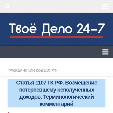
‣ Главная
‣ КБК 2019
‣ ОКВЭД 2019
‣ Конструктор документов
ИП
Законодательство
ГРАЖДАНСКИЙ КОДЕКС РФ
КБК 2019
Статья 1107 ГК РФ. Возмещение
ОКВЭД 2019
потерпевшему неполученных
Онлайн-кассы 2019: 54-ФЗ!
доходов. Терминологический
комментарий
Законодательство