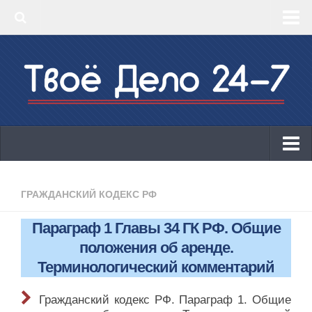
‣ Главная
‣ КБК 2019
‣ ОКВЭД 2019
‣ Конструктор документов
ИП
Законодательство
ГРАЖДАНСКИЙ КОДЕКС РФ
КБК 2019
Параграф 1 Главы 34 ГК РФ. Общие
ОКВЭД 2019
положения об аренде.
Онлайн-кассы 2019: 54-ФЗ!
Терминологический комментарий
Законодательство
Гражданский кодекс РФ. Параграф 1. Общие