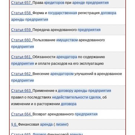
Статья 657.
Права
кредиторов
при
аренде
предприятия
Статья 658.
Форма и
государственная
регистрация
договора
аренды
предприятия
Статья 659.
Передача арендованного
предприятия
Статья 660.
Пользование
имуществом
арендованного
предприятия
Статья 661.
Обязанности
арендатора
по содержанию
предприятия
и оплате расходов на его эксплуатацию
Статья 662.
Внесение
арендатором
улучшений в арендованное
предприятие
Статья 663.
Применение к
договору аренды
предприятия
правил о последствиях
недействительности сделок
, об
изменении и о расторжении
договора
Статья 664.
Возврат арендованного
предприятия
§ 6.
Финансовая
аренда
(
лизинг
)
Статья 665.
Договор
финансовой
аренды