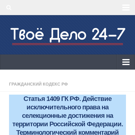
‣ Главная
‣ КБК 2019
‣ ОКВЭД 2019
‣ Конструктор документов
ИП
Законодательство
ГРАЖДАНСКИЙ КОДЕКС РФ
КБК 2019
Статья 1409 ГК РФ. Действие
ОКВЭД 2019
исключительного права на
Онлайн-кассы 2019: 54-ФЗ!
селекционные достижения на
территории Российской Федерации.
Законодательство
Терминологический комментарий