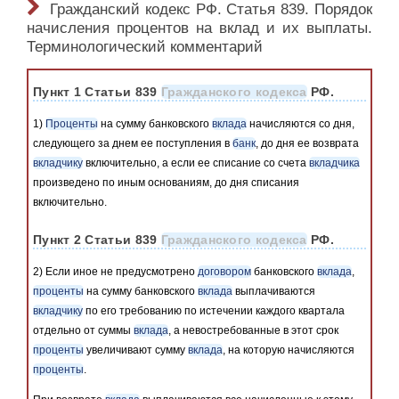
Гражданский кодекс РФ. Статья 839. Порядок
начисления процентов на вклад и их выплаты.
Терминологический комментарий
Пункт 1 Статьи 839
Гражданского кодекса
РФ.
1)
Проценты
на сумму банковского
вклада
начисляются со дня,
следующего за днем ее поступления в
банк
, до дня ее возврата
вкладчику
включительно, а если ее списание со счета
вкладчика
произведено по иным основаниям, до дня списания
включительно.
Пункт 2 Статьи 839
Гражданского кодекса
РФ.
2) Если иное не предусмотрено
договором
банковского
вклада
,
проценты
на сумму банковского
вклада
выплачиваются
вкладчику
по его требованию по истечении каждого квартала
отдельно от суммы
вклада
, а невостребованные в этот срок
проценты
увеличивают сумму
вклада
, на которую начисляются
проценты
.