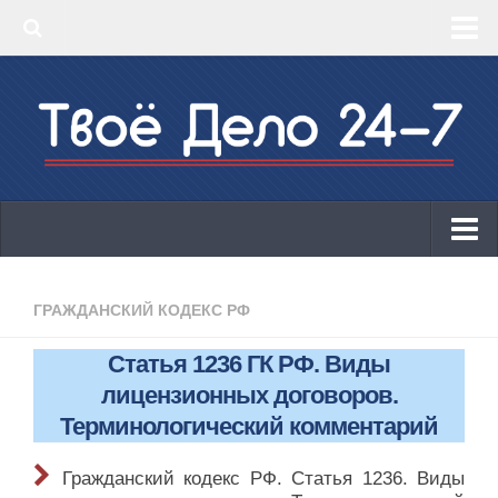
‣ Главная
‣ КБК 2019
‣ ОКВЭД 2019
‣ Конструктор документов
ИП
Законодательство
ГРАЖДАНСКИЙ КОДЕКС РФ
КБК 2019
Статья 1236 ГК РФ. Виды
ОКВЭД 2019
лицензионных договоров.
Онлайн-кассы 2019: 54-ФЗ!
Терминологический комментарий
Законодательство
Гражданский кодекс РФ. Статья 1236. Виды