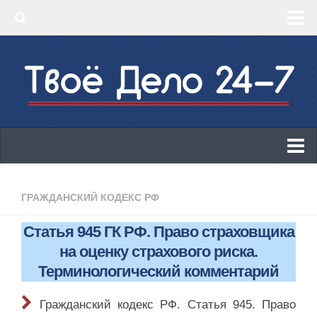
‣ Главная
‣ КБК 2019
‣ ОКВЭД 2019
‣ Конструктор документов
ИП
Законодательство
ГРАЖДАНСКИЙ КОДЕКС РФ
КБК 2019
Статья 945 ГК РФ. Право страховщика
ОКВЭД 2019
на оценку страхового риска.
Онлайн-кассы 2019: 54-ФЗ!
Терминологический комментарий
Законодательство
Гражданский кодекс РФ. Статья 945. Право