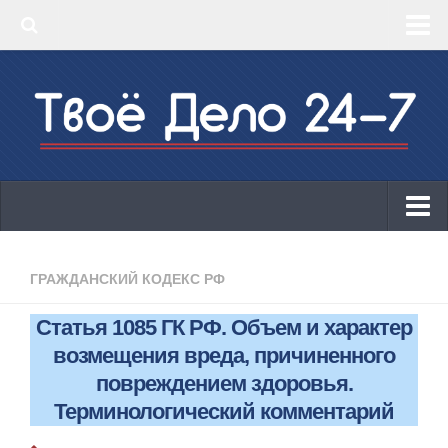
‣ Главная
‣ КБК 2019
‣ ОКВЭД 2019
‣ Конструктор документов
ИП
Законодательство
ГРАЖДАНСКИЙ КОДЕКС РФ
КБК 2019
Статья 1085 ГК РФ. Объем и характер
ОКВЭД 2019
возмещения вреда, причиненного
Онлайн-кассы 2019: 54-ФЗ!
повреждением здоровья.
Терминологический комментарий
Законодательство