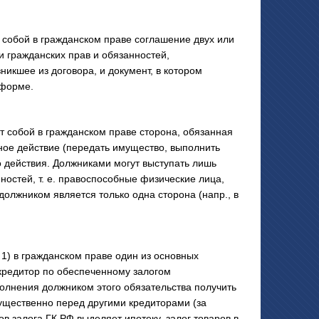
обой в гражданском праве соглашение двух или
 гражданских прав и обязанностей,
икшее из договора, и документ, в котором
 форме.
обой в гражданском праве сторона, обязанная
ное действие (передать имущество, выполнить
го действия. Должниками могут выступать лишь
ностей, т. е. правоспособные физические лица,
должником является только одна сторона (напр., в
) в гражданском праве один из основных
 кредитор по обеспеченному залогом
полнения должником этого обязательства получить
ущественно перед другими кредиторами (за
в залога ГК РФ выделяет ипотеку, залог товаров в