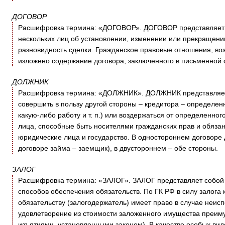
ДОГОВОР
Расшифровка термина: «ДОГОВОР». ДОГОВОР представляет с
нескольких лиц об установлении, изменении или прекращении
разновидность сделки. Гражданское правовые отношения, возн
изложено содержание договора, заключенного в письменной
ДОЛЖНИК
Расшифровка термина: «ДОЛЖНИК». ДОЛЖНИК представляет с
совершить в пользу другой стороны – кредитора – определен
какую-либо работу и т. п.) или воздержаться от определенно
лица, способные быть носителями гражданских прав и обязан
юридические лица и государство. В одностороннем договоре 
договоре займа – заемщик), в двустороннем – обе стороны.
ЗАЛОГ
Расшифровка термина: «ЗАЛОГ». ЗАЛОГ представляет собой 1
способов обеспечения обязательств. По ГК РФ в силу залога
обязательству (залогодержатель) имеет право в случае неис
удовлетворение из стоимости заложенного имущества преим
изъятиями, установленными законом). В качестве особых видо