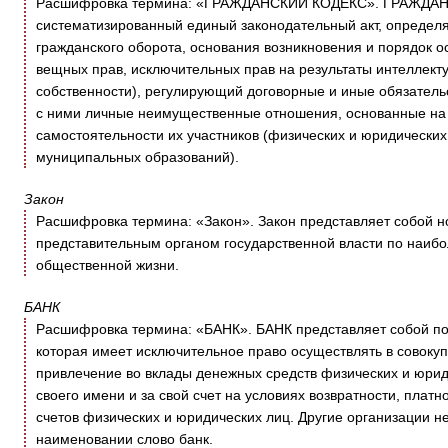
Расшифровка термина: «ГРАЖДАНСКИЙ КОДЕКС». ГРАЖДАН
систематизированный единый законодательный акт, определ
гражданского оборота, основания возникновения и порядок о
вещных прав, исключительных прав на результаты интеллект
собственности), регулирующий договорные и иные обязатель
с ними личные неимущественные отношения, основанные на 
самостоятельности их участников (физических и юридических 
муниципальных образований).
Закон
Расшифровка термина: «Закон». Закон представляет собой 
представительным органом государственной власти по наиб
общественной жизни.
БАНК
Расшифровка термина: «БАНК». БАНК представляет собой по 
которая имеет исключительное право осуществлять в совоку
привлечение во вклады денежных средств физических и юрид
своего имени и за свой счет на условиях возвратности, платн
счетов физических и юридических лиц. Другие организации н
наименовании слово банк.