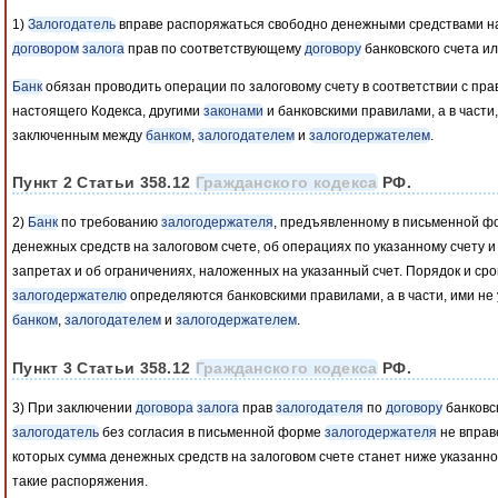
1)
Залогодатель
вправе распоряжаться свободно денежными средствами на
договором
залога
прав по соответствующему
договору
банковского счета и
Банк
обязан проводить операции по залоговому счету в соответствии с п
настоящего Кодекса, другими
законами
и банковскими правилами, а в части
заключенным между
банком
,
залогодателем
и
залогодержателем
.
Пункт 2 Статьи 358.12
Гражданского кодекса
РФ.
2)
Банк
по требованию
залогодержателя
, предъявленному в письменной фо
денежных средств на залоговом счете, об операциях по указанному счету и
запретах и об ограничениях, наложенных на указанный счет. Порядок и ср
залогодержателю
определяются банковскими правилами, а в части, ими н
банком
,
залогодателем
и
залогодержателем
.
Пункт 3 Статьи 358.12
Гражданского кодекса
РФ.
3) При заключении
договора
залога
прав
залогодателя
по
договору
банковс
залогодатель
без согласия в письменной форме
залогодержателя
не вправ
которых сумма денежных средств на залоговом счете станет ниже указанн
такие распоряжения.