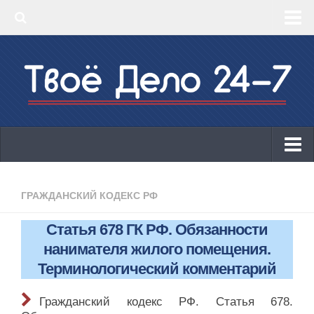
‣ Главная
‣ КБК 2019
‣ ОКВЭД 2019
‣ Конструктор документов
ИП
Законодательство
ГРАЖДАНСКИЙ КОДЕКС РФ
КБК 2019
Статья 678 ГК РФ. Обязанности
ОКВЭД 2019
нанимателя жилого помещения.
Онлайн-кассы 2019: 54-ФЗ!
Терминологический комментарий
Законодательство
Гражданский кодекс РФ. Статья 678.