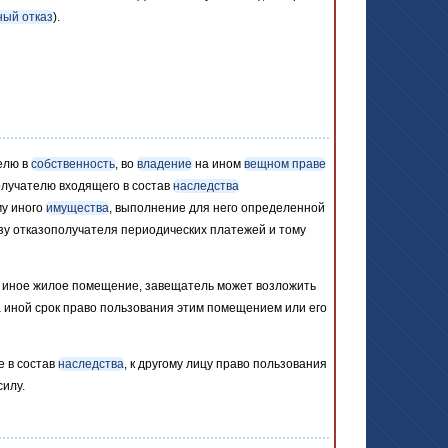
ый отказ
).
елю в
собственность
, во
владение
на ином
вещном праве
олучателю входящего в состав
наследства
му иного
имущества
, выполнение для него определенной
зу отказополучателя периодических платежей и тому
ли иное жилое помещение, завещатель может возложить
а иной срок право пользования этим помещением или его
е в состав
наследства
, к другому лицу право пользования
силу.