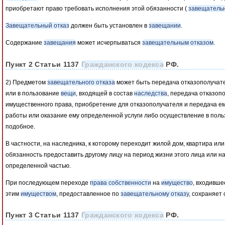
приобретают право требовать исполнения этой обязанности (
завещательн
Завещательный отказ
должен быть установлен в
завещании
.
Содержание
завещания
может исчерпываться
завещательным отказом
.
Пункт 2 Статьи 1137
Гражданского кодекса
РФ.
2) Предметом
завещательного отказа
может быть передача отказополучат
или в пользование
вещи
, входящей в состав
наследства
, передача отказоп
имущественного права, приобретение для отказополучателя и передача е
работы или оказание ему определенной услуги либо осуществление в поль
подобное.
В частности, на наследника, к которому переходит жилой дом, квартира и
обязанность предоставить другому лицу на период жизни этого лица или н
определенной частью.
При последующем переходе
права собственности
на
имущество
, входивше
этим
имуществом
, предоставленное по
завещательному отказу
, сохраняет 
Пункт 3 Статьи 1137
Гражданского кодекса
РФ.