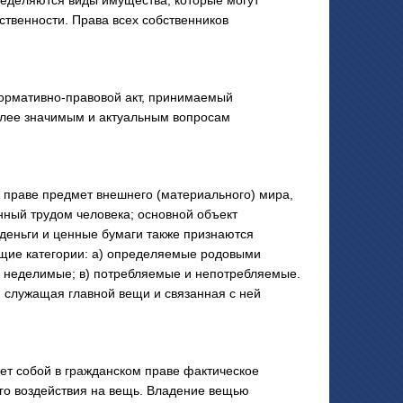
ределяются виды имущества, которые могут
ственности. Права всех собственников
нормативно-правовой акт, принимаемый
олее значимым и актуальным вопросам
праве предмет внешнего (материального) мира,
нный трудом человека; основной объект
деньги и ценные бумаги также признаются
щие категории: а) определяемые родовыми
и неделимые; в) потребляемые и непотребляемые.
, служащая главной вещи и связанная с ней
 собой в гражданском праве фактическое
о воздействия на вещь. Владение вещью