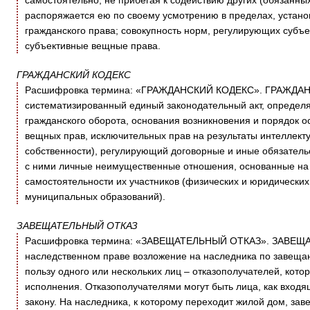
самостоятельно, не прибегая к содействию других (обязанных
распоряжается ею по своему усмотрению в пределах, устано
гражданского права; совокупность норм, регулирующих субъе
субъективные вещные права.
ГРАЖДАНСКИЙ КОДЕКС
Расшифровка термина: «ГРАЖДАНСКИЙ КОДЕКС». ГРАЖДАН
систематизированный единый законодательный акт, определ
гражданского оборота, основания возникновения и порядок о
вещных прав, исключительных прав на результаты интеллект
собственности), регулирующий договорные и иные обязатель
с ними личные неимущественные отношения, основанные на 
самостоятельности их участников (физических и юридических 
муниципальных образований).
ЗАВЕЩАТЕЛЬНЫЙ ОТКАЗ
Расшифровка термина: «ЗАВЕЩАТЕЛЬНЫЙ ОТКАЗ». ЗАВЕЩАТ
наследственном праве возложение на наследника по завещан
пользу одного или нескольких лиц – отказополучателей, кото
исполнения. Отказополучателями могут быть лица, как входя
закону. На наследника, к которому переходит жилой дом, за