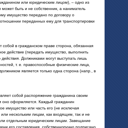
ражданином или юридическим лицом), – одно из
 может быть и не собственник, а наниматель
ому имущество передано по договору о
в отношении переданных ему для транспортировки
обой в гражданском праве сторона, обязанная
ное действие (передать имущество, выполнить
го действия. Должниками могут выступать лишь
ностей, т. е. правоспособные физические лица,
должником является только одна сторона (напр., в
ляет собой распоряжение гражданина своим
ым оно оформляется. Каждый гражданин
ое имущество или часть его (не исключая
или нескольким лицам, как входящим, так и не
у или отдельным юридическим лицам. Завещание
мени его составления, собственноручно подписано