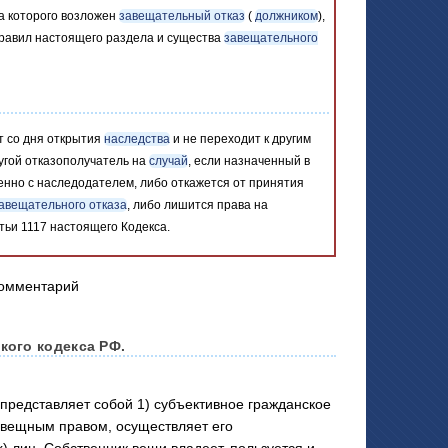
на которого возложен
завещательный отказ
(
должником
),
 правил настоящего раздела и существа
завещательного
т со дня открытия
наследства
и не переходит к другим
угой отказополучатель на
случай
, если назначенный в
нно с наследодателем, либо откажется от принятия
авещательного отказа
, либо лишится права на
тьи 1117 настоящего Кодекса.
кого кодекса РФ.
дставляет собой 1) субъективное гражданское
 вещным правом, осуществляет его