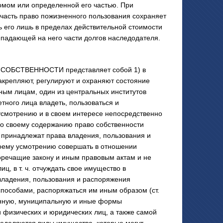
омом или определенной его частью. При
часть право пожизненного пользования сохраняет
ть его лишь в пределах действительной стоимости
падающей на него части долгов наследодателя.
СОБСТВЕННОСТИ представляет собой 1) в
акрепляют, регулируют и охраняют состояние
ным лицам, один из центральных институтов
етного лица владеть, пользоваться и
смотрению и в своем интересе непосредственно
 По своему содержанию право собственности
 принадлежат права владения, пользования и
оему усмотрению совершать в отношении
речащие закону и иным правовым актам и не
, в т. ч. отчуждать свое имущество в
 владения, пользования и распоряжения
 способами, распоряжаться им иным образом (ст.
венную, муниципальную и иные формы
 физических и юридических лиц, а также самой