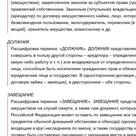
(имуществом), закрепленное законом за субъектом права (г
правомочий собственника. Законным (титульным) владельцем
(арендатор) по договору имущественного найма, лицо, котор
безвозмездном пользовании, залогодержатель, перевозчик (
вещей), хранитель имущества, комиссионер и др.
ДОЛЖНИК
Расшифровка термина: «ДОЛЖНИК». ДОЛЖНИК представляет с
совершить в пользу другой стороны – кредитора – определен
какую-либо работу и т. п.) или воздержаться от определенно
лица, способные быть носителями гражданских прав и обязан
юридические лица и государство. В одностороннем договоре 
договоре займа – заемщик), в двустороннем – обе стороны.
ЗАВЕЩАНИЕ
Расшифровка термина: «ЗАВЕЩАНИЕ». ЗАВЕЩАНИЕ представ
имуществом на случай смерти, а также сам документ, котор
Российской Федереации может оставить по завещанию все св
предметов обычной домашней обстановки и обихода) одному 
входящим в круг наследников по закону, а также государств
должно быть составлено письменно с указанием места и вре