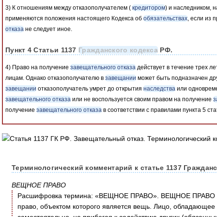
3) К отношениям между отказополучателем (
кредитором
) и наследником, 
применяются положения настоящего Кодекса об
обязательствах
, если из
отказа
не следует иное.
Пункт 4 Статьи 1137
Гражданского кодекса
РФ.
4) Право на получение
завещательного отказа
действует в течение трех ле
лицам. Однако отказополучателю в
завещании
может быть подназначен др
завещании
отказополучатель умрет до открытия
наследства
или одновреме
завещательного отказа
или не воспользуется своим правом на получение
з
получение
завещательного отказа
в соответствии с правилами пункта 5 ста
Терминологический комментарий к статье 1137 Гражданс
ВЕЩНОЕ ПРАВО
Расшифровка термина: «ВЕЩНОЕ ПРАВО». ВЕЩНОЕ ПРАВО пре
право, объектом которого является вещь. Лицо, обладающее