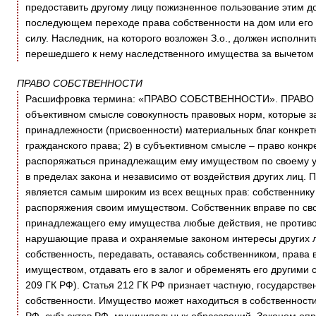
предоставить другому лицу пожизненное пользование этим д
последующем переходе права собственности на дом или его 
силу. Наследник, на которого возложен З.о., должен исполни
перешедшего к нему наследственного имущества за вычетом 
ПРАВО СОБСТВЕННОСТИ
Расшифровка термина: «ПРАВО СОБСТВЕННОСТИ». ПРАВО 
объективном смысле совокупность правовых норм, которые з
принадлежности (присвоенности) материальных благ конкрет
гражданского права; 2) в субъективном смысле – право конкр
распоряжаться принадлежащим ему имуществом по своему у
в пределах закона и независимо от воздействия других лиц.
является самым широким из всех вещных прав: собственнику
распоряжения своим имуществом. Собственник вправе по св
принадлежащего ему имущества любые действия, не противо
нарушающие права и охраняемые законом интересы других лиц
собственность, передавать, оставаясь собственником, права
имуществом, отдавать его в залог и обременять его другими
209 ГК РФ). Статья 212 ГК РФ признает частную, государст
собственности. Имущество может находиться в собственности