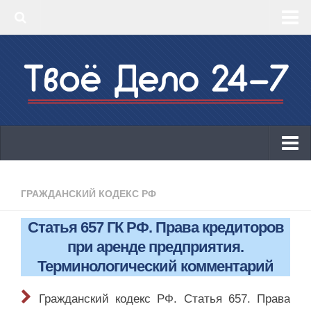
‣ Главная
‣ КБК 2019
‣ ОКВЭД 2019
‣ Конструктор документов
ИП
Законодательство
ГРАЖДАНСКИЙ КОДЕКС РФ
КБК 2019
Статья 657 ГК РФ. Права кредиторов
ОКВЭД 2019
при аренде предприятия.
Онлайн-кассы 2019: 54-ФЗ!
Терминологический комментарий
Законодательство
Гражданский кодекс РФ. Статья 657. Права