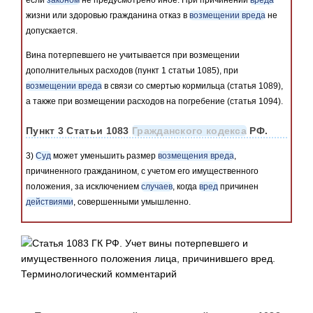
если
законом
не предусмотрено иное. При причинении
вреда
жизни или здоровью гражданина отказ в
возмещении вреда
не
допускается.
Вина потерпевшего не учитывается при возмещении
дополнительных расходов (пункт 1 статьи 1085), при
возмещении вреда
в связи со смертью кормильца (статья 1089),
а также при возмещении расходов на погребение (статья 1094).
Пункт 3 Статьи 1083
Гражданского кодекса
РФ.
3)
Суд
может уменьшить размер
возмещения вреда
,
причиненного гражданином, с учетом его имущественного
положения, за исключением
случаев
, когда
вред
причинен
действиями
, совершенными умышленно.