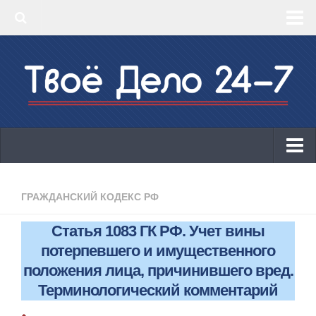
‣ Главная
‣ КБК 2019
‣ ОКВЭД 2019
‣ Конструктор документов
ИП
Законодательство
ГРАЖДАНСКИЙ КОДЕКС РФ
КБК 2019
Статья 1083 ГК РФ. Учет вины
ОКВЭД 2019
потерпевшего и имущественного
Онлайн-кассы 2019: 54-ФЗ!
положения лица, причинившего вред.
Терминологический комментарий
Законодательство