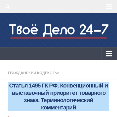
‣ Главная
‣ КБК 2019
‣ ОКВЭД 2019
‣ Конструктор документов
ИП
Законодательство
ГРАЖДАНСКИЙ КОДЕКС РФ
КБК 2019
Статья 1495 ГК РФ. Конвенционный и
ОКВЭД 2019
выставочный приоритет товарного
Онлайн-кассы 2019: 54-ФЗ!
знака. Терминологический
комментарий
Законодательство