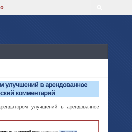
во
ом улучшений в арендованное
еский комментарий
арендатором улучшений в арендованное
делимых улучшений арендованного
имущества