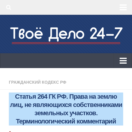
‣ Главная
‣ КБК 2019
‣ ОКВЭД 2019
‣ Конструктор документов
ИП
Законодательство
ГРАЖДАНСКИЙ КОДЕКС РФ
КБК 2019
Статья 264 ГК РФ. Права на землю
ОКВЭД 2019
лиц, не являющихся собственниками
Онлайн-кассы 2019: 54-ФЗ!
земельных участков.
Терминологический комментарий
Законодательство