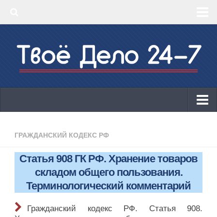
‣ Главная
‣ КБК 2019
‣ ОКВЭД 2019
‣ Конструктор документов
ИП
Законодательство
ГРАЖДАНСКИЙ КОДЕКС РФ
КБК 2019
Статья 908 ГК РФ. Хранение товаров
ОКВЭД 2019
складом общего пользования.
Онлайн-кассы 2019: 54-ФЗ!
Терминологический комментарий
Законодательство
Гражданский кодекс РФ. Статья 908.