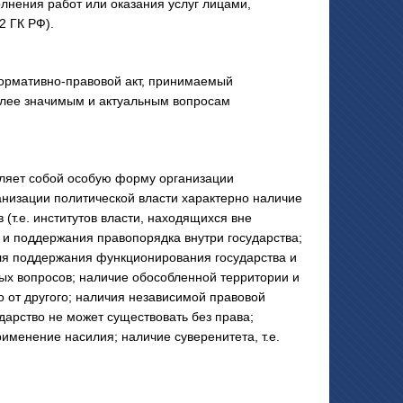
лнения работ или оказания услуг лицами,
2 ГК РФ).
нормативно-правовой акт, принимаемый
олее значимым и актуальным вопросам
вляет собой особую форму организации
анизации политической власти характерно наличие
(т.е. институтов власти, находящихся вне
 и поддержания правопорядка внутри государства;
ля поддержания функционирования государства и
ных вопросов; наличие обособленной территории и
о от другого; наличия независимой правовой
дарство не может существовать без права;
именение насилия; наличие суверенитета, т.е.