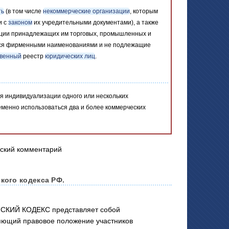
ть
(в том числе
некоммерческие организации
, которым
и с
законом
их учредительными документами), а также
ации принадлежащих им торговых, промышленных и
иеся фирменными наименованиями и не подлежащие
твенный
реестр
юридических лиц
.
я индивидуализации одного или нескольких
еменно использоваться два и более коммерческих
кого кодекса РФ.
СКИЙ КОДЕКС представляет собой
яющий правовое положение участников