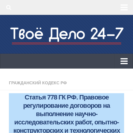
‣ Главная
‣ КБК 2019
‣ ОКВЭД 2019
‣ Конструктор документов
ИП
Законодательство
ГРАЖДАНСКИЙ КОДЕКС РФ
КБК 2019
Статья 778 ГК РФ. Правовое
ОКВЭД 2019
регулирование договоров на
Онлайн-кассы 2019: 54-ФЗ!
выполнение научно-
исследовательских работ, опытно-
Законодательство
конструкторских и технологических