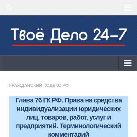
‣ Главная
‣ КБК 2019
‣ ОКВЭД 2019
‣ Конструктор документов
ИП
Законодательство
ГРАЖДАНСКИЙ КОДЕКС РФ
КБК 2019
Глава 76 ГК РФ. Права на средства
ОКВЭД 2019
индивидуализации юридических
Онлайн-кассы 2019: 54-ФЗ!
лиц, товаров, работ, услуг и
предприятий. Терминологический
Законодательство
комментарий