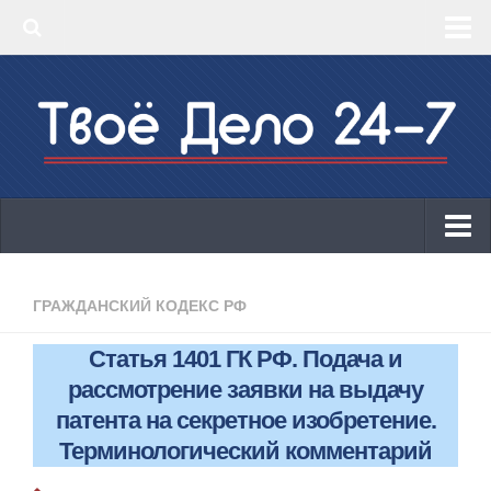
‣ Главная
‣ КБК 2019
‣ ОКВЭД 2019
‣ Конструктор документов
ИП
Законодательство
ГРАЖДАНСКИЙ КОДЕКС РФ
КБК 2019
Статья 1401 ГК РФ. Подача и
ОКВЭД 2019
рассмотрение заявки на выдачу
Онлайн-кассы 2019: 54-ФЗ!
патента на секретное изобретение.
Терминологический комментарий
Законодательство