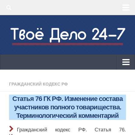
‣ Главная
‣ КБК 2019
‣ ОКВЭД 2019
‣ Конструктор документов
ИП
Законодательство
ГРАЖДАНСКИЙ КОДЕКС РФ
КБК 2019
Статья 76 ГК РФ. Изменение состава
ОКВЭД 2019
участников полного товарищества.
Онлайн-кассы 2019: 54-ФЗ!
Терминологический комментарий
Законодательство
Гражданский кодекс РФ. Статья 76.