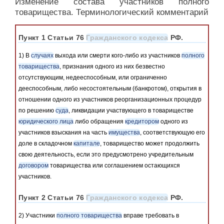
Изменение состава участников полного
товарищества. Терминологический комментарий
Пункт 1 Статьи 76
Гражданского кодекса
РФ.
1) В
случаях
выхода или смерти кого-либо из участников
полного
товарищества
, признания одного из них безвестно
отсутствующим, недееспособным, или ограниченно
дееспособным, либо несостоятельным (банкротом), открытия в
отношении одного из участников реорганизационных процедур
по решению
суда
, ликвидации участвующего в товариществе
юридического лица
либо обращения
кредитором
одного из
участников взыскания на часть
имущества
, соответствующую его
доле в складочном
капитале
, товарищество может продолжить
свою деятельность, если это предусмотрено учредительным
договором
товарищества или соглашением остающихся
участников.
Пункт 2 Статьи 76
Гражданского кодекса
РФ.
2) Участники
полного товарищества
вправе требовать в