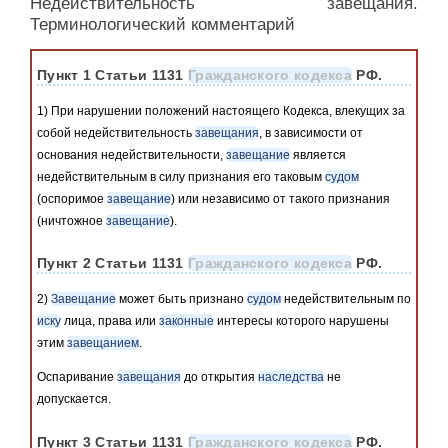
Недействительность завещания.
Терминологический комментарий
Пункт 1 Статьи 1131
Гражданского кодекса
РФ.
1) При нарушении положений настоящего Кодекса, влекущих за
собой недействительность
завещания
, в зависимости от
основания недействительности,
завещание
является
недействительным в силу признания его таковым
судом
(оспоримое
завещание
) или независимо от такого признания
(ничтожное
завещание
).
Пункт 2 Статьи 1131
Гражданского кодекса
РФ.
2)
Завещание
может быть признано
судом
недействительным по
иску
лица, права или
законные
интересы которого нарушены
этим
завещанием
.
Оспаривание
завещания
до открытия
наследства
не
допускается.
Пункт 3 Статьи 1131
Гражданского кодекса
РФ.