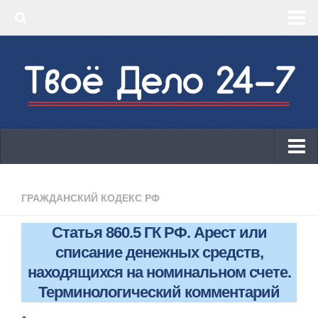
‣ Главная
‣ КБК 2019
‣ ОКВЭД 2019
‣ Конструктор документов
ИП
Законодательство
ГРАЖДАНСКИЙ КОДЕКС РФ
КБК 2019
Статья 860.5 ГК РФ. Арест или
ОКВЭД 2019
списание денежных средств,
Онлайн-кассы 2019: 54-ФЗ!
находящихся на номинальном счете.
Терминологический комментарий
Законодательство