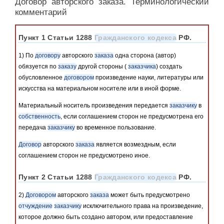
Договор авторского заказа. Терминологический
комментарий
Пункт 1 Статьи 1288
Гражданского кодекса
РФ.
1) По
договору
авторского
заказа
одна сторона (автор)
обязуется по
заказу
другой стороны (
заказчика
) создать
обусловленное
договором
произведение науки, литературы или
искусства на материальном носителе или в иной форме.
Материальный носитель произведения передается
заказчику
в
собственность
, если соглашением сторон не предусмотрена его
передача
заказчику
во временное пользование.
Договор
авторского
заказа
является возмездным, если
соглашением сторон не предусмотрено иное.
Пункт 2 Статьи 1288
Гражданского кодекса
РФ.
2)
Договором
авторского
заказа
может быть предусмотрено
отчуждение
заказчику
исключительного права на произведение,
которое должно быть создано автором, или предоставление