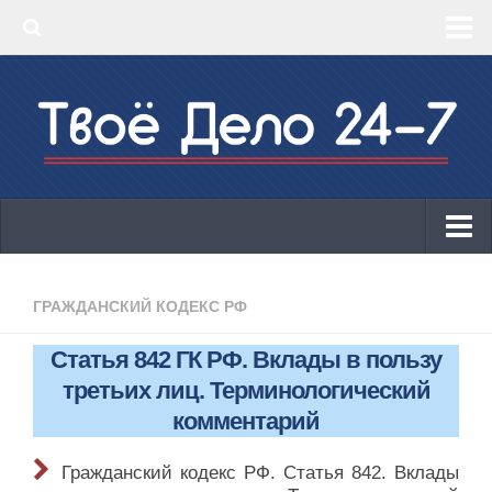
‣ Главная
‣ КБК 2019
‣ ОКВЭД 2019
‣ Конструктор документов
ИП
Законодательство
ГРАЖДАНСКИЙ КОДЕКС РФ
КБК 2019
Статья 842 ГК РФ. Вклады в пользу
ОКВЭД 2019
третьих лиц. Терминологический
Онлайн-кассы 2019: 54-ФЗ!
комментарий
Законодательство
Гражданский кодекс РФ. Статья 842. Вклады