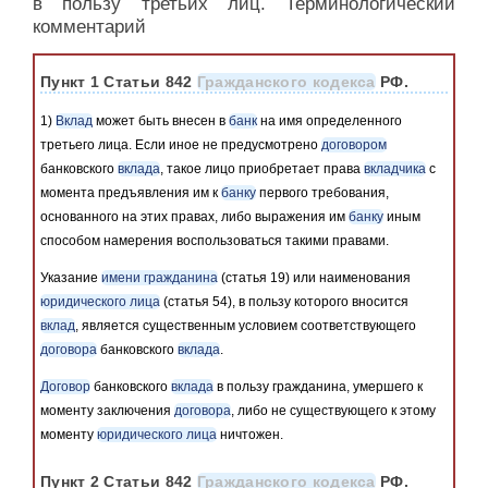
в пользу третьих лиц. Терминологический
комментарий
Пункт 1 Статьи 842
Гражданского кодекса
РФ.
1)
Вклад
может быть внесен в
банк
на имя определенного
третьего лица. Если иное не предусмотрено
договором
банковского
вклада
, такое лицо приобретает права
вкладчика
с
момента предъявления им к
банку
первого требования,
основанного на этих правах, либо выражения им
банку
иным
способом намерения воспользоваться такими правами.
Указание
имени гражданина
(статья 19) или наименования
юридического лица
(статья 54), в пользу которого вносится
вклад
, является существенным условием соответствующего
договора
банковского
вклада
.
Договор
банковского
вклада
в пользу гражданина, умершего к
моменту заключения
договора
, либо не существующего к этому
моменту
юридического лица
ничтожен.
Пункт 2 Статьи 842
Гражданского кодекса
РФ.