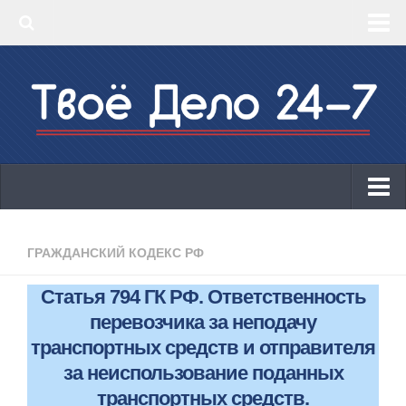
‣ Главная
‣ КБК 2019
‣ ОКВЭД 2019
‣ Конструктор документов
ИП
Законодательство
ГРАЖДАНСКИЙ КОДЕКС РФ
КБК 2019
Статья 794 ГК РФ. Ответственность
ОКВЭД 2019
перевозчика за неподачу
Онлайн-кассы 2019: 54-ФЗ!
транспортных средств и отправителя
за неиспользование поданных
Законодательство
транспортных средств.