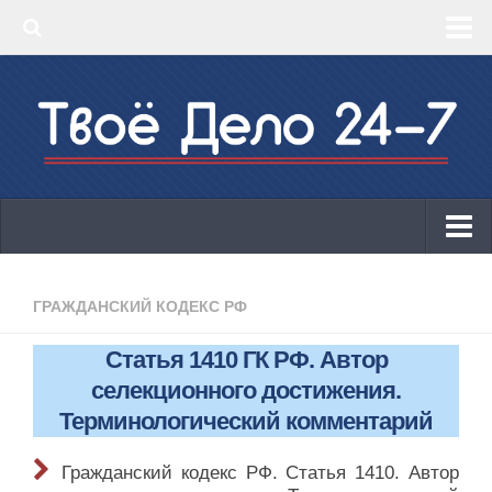
‣ Главная
‣ КБК 2019
‣ ОКВЭД 2019
‣ Конструктор документов
ИП
Законодательство
ГРАЖДАНСКИЙ КОДЕКС РФ
КБК 2019
Статья 1410 ГК РФ. Автор
ОКВЭД 2019
селекционного достижения.
Онлайн-кассы 2019: 54-ФЗ!
Терминологический комментарий
Законодательство
Гражданский кодекс РФ. Статья 1410. Автор