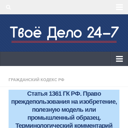
‣ Главная
‣ КБК 2019
‣ ОКВЭД 2019
‣ Конструктор документов
ИП
Законодательство
ГРАЖДАНСКИЙ КОДЕКС РФ
КБК 2019
Статья 1361 ГК РФ. Право
ОКВЭД 2019
преждепользования на изобретение,
Онлайн-кассы 2019: 54-ФЗ!
полезную модель или
промышленный образец.
Законодательство
Терминологический комментарий