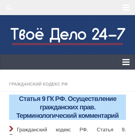
‣ Главная
‣ КБК 2019
‣ ОКВЭД 2019
‣ Конструктор документов
ИП
Законодательство
ГРАЖДАНСКИЙ КОДЕКС РФ
КБК 2019
Статья 9 ГК РФ. Осуществление
ОКВЭД 2019
гражданских прав.
Онлайн-кассы 2019: 54-ФЗ!
Терминологический комментарий
Законодательство
Гражданский кодекс РФ. Статья 9.