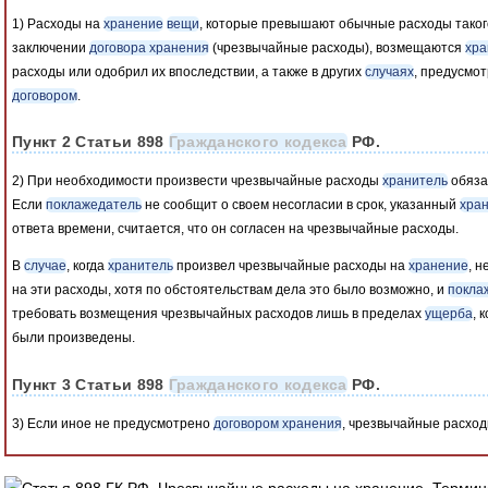
1) Расходы на
хранение
вещи
, которые превышают обычные расходы таког
заключении
договора хранения
(чрезвычайные расходы), возмещаются
хра
расходы или одобрил их впоследствии, а также в других
случаях
, предусмо
договором
.
Пункт 2 Статьи 898
Гражданского кодекса
РФ.
2) При необходимости произвести чрезвычайные расходы
хранитель
обяза
Если
поклажедатель
не сообщит о своем несогласии в срок, указанный
хра
ответа времени, считается, что он согласен на чрезвычайные расходы.
В
случае
, когда
хранитель
произвел чрезвычайные расходы на
хранение
, н
на эти расходы, хотя по обстоятельствам дела это было возможно, и
покла
требовать возмещения чрезвычайных расходов лишь в пределах
ущерба
, 
были произведены.
Пункт 3 Статьи 898
Гражданского кодекса
РФ.
3) Если иное не предусмотрено
договором хранения
, чрезвычайные расхо