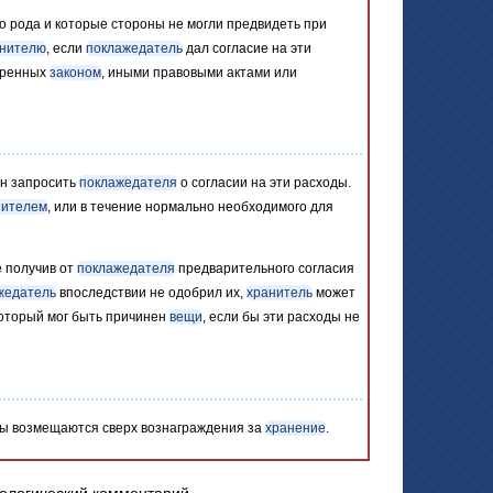
о рода и которые стороны не могли предвидеть при
нителю
, если
поклажедатель
дал согласие на эти
тренных
законом
, иными правовыми актами или
н запросить
поклажедателя
о согласии на эти расходы.
нителем
, или в течение нормально необходимого для
е получив от
поклажедателя
предварительного согласия
жедатель
впоследствии не одобрил их,
хранитель
может
который мог быть причинен
вещи
, если бы эти расходы не
ды возмещаются сверх вознаграждения за
хранение
.