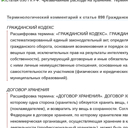
Терминологический комментарий к статье 898 Гражданск
ГРАЖДАНСКИЙ КОДЕКС
Расшифровка термина: «ГРАЖДАНСКИЙ КОДЕКС». ГРАЖДАН
систематизированный единый законодательный акт, определ
гражданского оборота, основания возникновения и порядок о
вещных прав, исключительных прав на результаты интеллект
собственности), регулирующий договорные и иные обязатель
с ними личные неимущественные отношения, основанные на 
самостоятельности их участников (физических и юридических 
муниципальных образований).
ДОГОВОР ХРАНЕНИЯ
Расшифровка термина: «ДОГОВОР ХРАНЕНИЯ». ДОГОВОР ХРА
которому одна сторона (хранитель) обязуется хранить вещь,
(поклажедателем), и возвратить эту вещь в сохранности. Согл
Федерации в договоре хранения, по которому хранителем яв
некоммерческая организация, осуществляющая хранение в к
деятельности (профессиональный хранитель), может быть пр