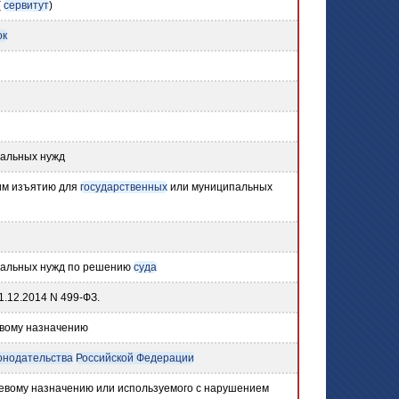
(
сервитут
)
ок
альных нужд
им изъятию для
государственных
или муниципальных
альных нужд по решению
суда
1.12.2014 N 499-ФЗ.
евому назначению
онодательства
Российской Федерации
левому назначению или используемого с нарушением