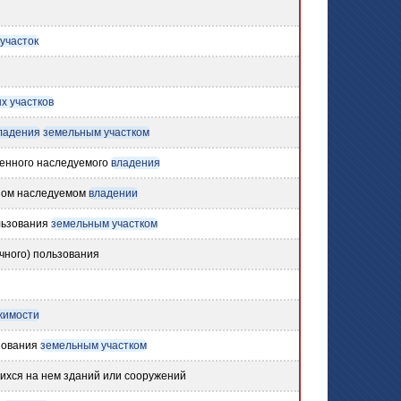
участок
х участков
ладения
земельным участком
енного наследуемого
владения
ном наследуемом
владении
льзования
земельным участком
чного) пользования
жимости
зования
земельным участком
хся на нем зданий или сооружений