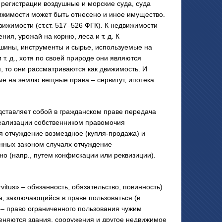
регистрации воздушные и морские суда, суда
вижимости может быть отнесено и иное имущество.
ижимости (ст.ст. 517–526 ФГК). К недвижимости
ия, урожай на корню, леса и т. д. К
ашины, инструменты и сырье, используемые на
т. д., хотя по своей природе они являются
, то они рассматриваются как движимость. И
е на землю вещные права – сервитут, ипотека.
авляет собой в гражданском праве передача
реализации собственником правомочия
 отчуждение возмездное (купля-продажа) и
енных законом случаях отчуждение
но (напр., путем конфискации или реквизиции).
tus» – обязанность, обязательство, повинность)
а, заключающийся в праве пользоваться (в
 – право ограниченного пользования чужим
еняются здания, сооружения и другое недвижимое