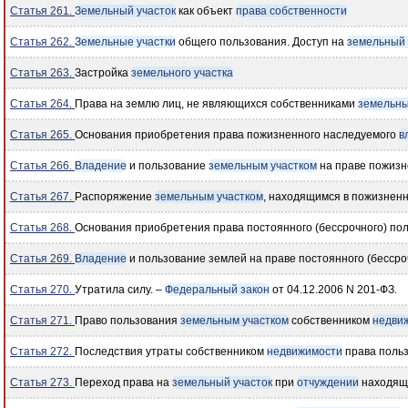
Статья 261.
Земельный участок
как объект
права собственности
Статья 262.
Земельные участки
общего пользования. Доступ на
земельный 
Статья 263.
Застройка
земельного участка
Статья 264.
Права на землю лиц, не являющихся собственниками
земельны
Статья 265.
Основания приобретения права пожизненного наследуемого
в
Статья 266.
Владение
и пользование
земельным участком
на праве пожизн
Статья 267.
Распоряжение
земельным участком
, находящимся в пожизнен
Статья 268.
Основания приобретения права постоянного (бессрочного) по
Статья 269.
Владение
и пользование землей на праве постоянного (бессро
Статья 270.
Утратила силу. –
Федеральный закон
от 04.12.2006 N 201-ФЗ.
Статья 271.
Право пользования
земельным участком
собственником
недви
Статья 272.
Последствия утраты собственником
недвижимости
права поль
Статья 273.
Переход права на
земельный участок
при
отчуждении
находящи