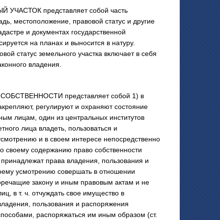
 УЧАСТОК представляет собой часть
ь, местоположение, правовой статус и другие
адастре и документах государственной
ируется на планах и выносится в натуру.
вой статус земельного участка включает в себя
конного владения.
СОБСТВЕННОСТИ представляет собой 1) в
акрепляют, регулируют и охраняют состояние
ным лицам, один из центральных институтов
етного лица владеть, пользоваться и
смотрению и в своем интересе непосредственно
 По своему содержанию право собственности
 принадлежат права владения, пользования и
оему усмотрению совершать в отношении
речащие закону и иным правовым актам и не
, в т. ч. отчуждать свое имущество в
 владения, пользования и распоряжения
 способами, распоряжаться им иным образом (ст.