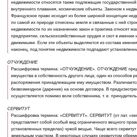
недвижимости относятся также подлежащие государственной 
внутреннего плавания, космические объекты. Законом к нед
Французское право исходит из более широкой концепции недв
по самой их природе отнесены земля и связанные с ней строен
недвижимости по их назначению закон и практика относят м
предприятии, сельскохозяйственные орудия и скот в имении и 
движимыми. Если эти объекты выделяются из состава имения
наконец, под понятие недвижимости подпадают установленны
ОТЧУЖДЕНИЕ
Расшифровка термина: «ОТЧУЖДЕНИЕ». ОТЧУЖДЕНИЕ предст
имущества в собственность другого лица; один из способов 
распоряжения принадлежащим ему имуществом. Различается
безвозмездное (дарение) на основе договора. В предусмотр
осуществляется помимо воли собственника, т. е. принудитель
СЕРВИТУТ
Расшифровка термина: «СЕРВИТУТ». СЕРВИТУТ (от лат. «servi
представляет собой особый вид ограниченного вещного прав
установленных пределах) чужой вещью. Чаще всего сервитут
земельным участком. В некоторых случаях сервитутом обрем