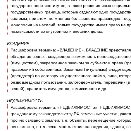
государственных институтов, а также решения иных социаль
государственных граница, которые отделяют одно государств
системы, при этом, по мнению большинства правоведво: госу
монополия на насилий, только государство имеет право на пр
независимости во внутренних и внешних делах.
ВЛАДЕНИЕ
Расшифровка термина: «ВЛАДЕНИЕ». ВЛАДЕНИЕ представляет
обладание вещью, создающее возможность непосредственног
(имуществом), закрепленное законом за субъектом права (г
правомочий собственника. Законным (титульным) владельцем
(арендатор) по договору имущественного найма, лицо, котор
безвозмездном пользовании, залогодержатель, перевозчик (
вещей), хранитель имущества, комиссионер и др.
НЕДВИЖИМОСТЬ
Расшифровка термина: «НЕДВИЖИМОСТЬ». НЕДВИЖИМОСТЬ 
гражданскому законодательству РФ земельные участки, участ
прочно связано с землей, т. е. объекты, перемещение котор
невозможно, в т. ч. леса, многолетние насаждения, здания, со