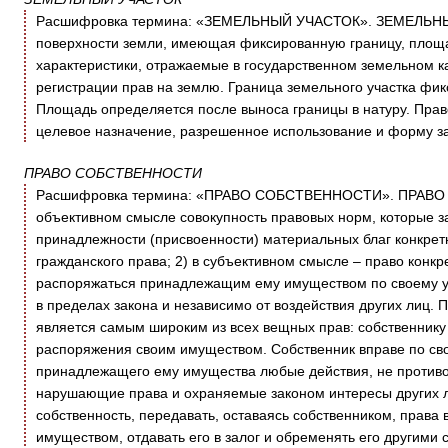
Расшифровка термина: «ЗЕМЕЛЬНЫЙ УЧАСТОК». ЗЕМЕЛЬНЫЙ
поверхности земли, имеющая фиксированную границу, площад
характеристики, отражаемые в государственном земельном к
регистрации прав на землю. Граница земельного участка фикс
Площадь определяется после выноса границы в натуру. Право
целевое назначение, разрешенное использование и форму за
ПРАВО СОБСТВЕННОСТИ
Расшифровка термина: «ПРАВО СОБСТВЕННОСТИ». ПРАВО 
объективном смысле совокупность правовых норм, которые з
принадлежности (присвоенности) материальных благ конкрет
гражданского права; 2) в субъективном смысле – право конкр
распоряжаться принадлежащим ему имуществом по своему у
в пределах закона и независимо от воздействия других лиц.
является самым широким из всех вещных прав: собственнику
распоряжения своим имуществом. Собственник вправе по св
принадлежащего ему имущества любые действия, не противо
нарушающие права и охраняемые законом интересы других лиц
собственность, передавать, оставаясь собственником, права
имуществом, отдавать его в залог и обременять его другими