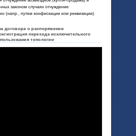
 отчуждение возмездное (купля-продажа) и
енных законом случаях отчуждение
но (напр., путем конфискации или реквизиции).
ма договора о распоряжении
регистрация перехода исключительного
использования топологии