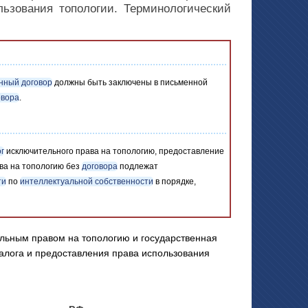
льзования топологии. Терминологический
нный договор
должны быть заключены в письменной
овора
.
г
исключительного права на топологию, предоставление
ва на топологию без
договора
подлежат
ти
по
интеллектуальной собственности
в порядке,