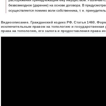
распоряжения принадлежащим ему имуществом. Различается
безвозмездное (дарение) на основе договора. В предусмотр
осуществляется помимо воли собственника, т. е. принудитель
Видеоописание. Гражданский кодекс РФ. Статья 1460. Фор
исключительным правом на топологию и государственная 
права на топологию, его залога и предоставления права 