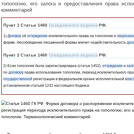
топологию, его залога и предоставления права испо
комментарий
Пункт 1 Статьи 1460
Гражданского кодекса
РФ.
1)
Договор
об
отчуждении
исключительного права на топологию и
лицензио
форме. Несоблюдение письменной формы влечет недействительность
дог
Пункт 2 Статьи 1460
Гражданского кодекса
РФ.
2) Если топология была зарегистрирована (статья 1452),
отчуждение
и
зало
по
договору
права использования топологии, переход исключительного пра
государственной
регистрации в федеральном органе исполнительной
влас
установленном статьей 1232 настоящего Кодекса.