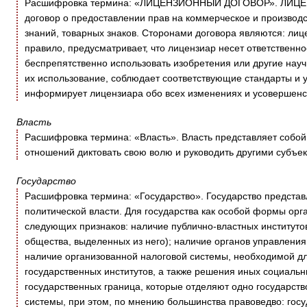
Расшифровка термина: «ЛИЦЕНЗИОННЫЙ ДОГОВОР». ЛИЦЕ
договор о предоставлении прав на коммерческое и производ
знаний, товарных знаков. Сторонами договора являются: лиц
правило, предусматривает, что лицензиар несет ответственно
беспрепятственно использовать изобретения или другие науч
их использование, соблюдает соответствующие стандарты и у
информирует лицензиара обо всех изменениях и усовершенс
Власть
Расшифровка термина: «Власть». Власть представляет собой
отношений диктовать свою волю и руководить другими субъе
Государство
Расшифровка термина: «Государство». Государство предста
политической власти. Для государства как особой формы орг
следующих признаков: наличие публично-властных институтов 
общества, выделенных из него); наличие органов управления
наличие организованной налоговой системы, необходимой д
государственных институтов, а также решения иных социаль
государственных граница, которые отделяют одно государств
системы, при этом, по мнению большинства правоведво: госу