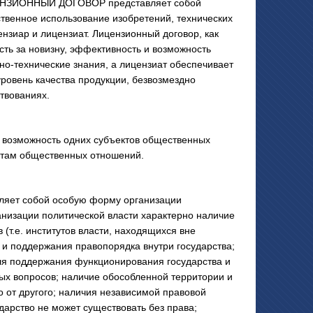
НЗИОННЫЙ ДОГОВОР представляет собой
ственное использование изобретений, технических
ензиар и лицензиат. Лицензионный договор, как
сть за новизну, эффективность и возможность
но-технические знания, а лицензиат обеспечивает
ровень качества продукции, безвозмездно
твованиях.
 возможность одних субъектов общественных
ктам общественных отношений.
вляет собой особую форму организации
анизации политической власти характерно наличие
(т.е. институтов власти, находящихся вне
 и поддержания правопорядка внутри государства;
ля поддержания функционирования государства и
ных вопросов; наличие обособленной территории и
о от другого; наличия независимой правовой
дарство не может существовать без права;