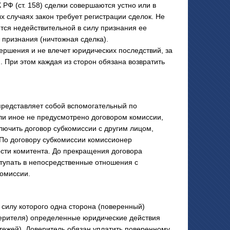
РФ (ст. 158) сделки совершаются устно или в
 случаях закон требует регистрации сделок. Не
ся недействительной в силу признания ее
 признания (ничтожная сделка).
ершения и не влечет юридических последствий, за
. При этом каждая из сторон обязана возвратить
дставляет собой вспомогательный по
ли иное не предусмотрено договором комиссии,
ключить договор субкомиссии с другим лицом,
 По договору субкомиссии комиссионер
сти комитента. До прекращения договора
ступать в непосредственные отношения с
комиссии.
 силу которого одна сторона (поверенный)
оверителя) определенные юридические действия
тежей). Доверитель обязан уплатить поверенному