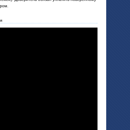
ором.
ия