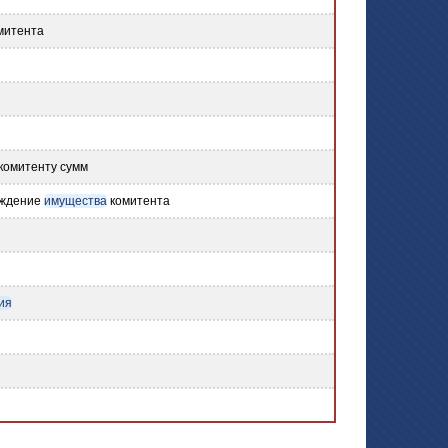
омитента
комитенту сумм
еждение
имущества
комитента
ия