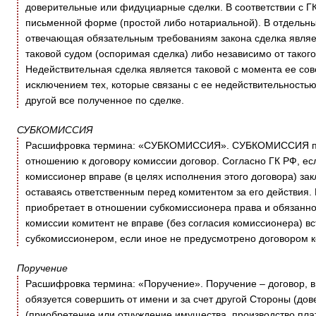
доверительные или фидуциарные сделки. В соответствии с ГК 
письменной форме (простой либо нотариальной). В отдельных
отвечающая обязательным требованиям закона сделка являет
таковой судом (оспоримая сделка) либо независимо от такого
Недействительная сделка является таковой с момента ее сов
исключением тех, которые связаны с ее недействительностью
другой все полученное по сделке.
СУБКОМИССИЯ
Расшифровка термина: «СУБКОМИССИЯ». СУБКОМИССИЯ пре
отношению к договору комиссии договор. Согласно ГК РФ, ес
комиссионер вправе (в целях исполнения этого договора) за
оставаясь ответственным перед комитентом за его действия.
приобретает в отношении субкомиссионера права и обязанно
комиссии комитент не вправе (без согласия комиссионера) в
субкомиссионером, если иное не предусмотрено договором 
Поручение
Расшифровка термина: «Поручение». Поручение – договор, в
обязуется совершить от имени и за счет другой Стороны (д
(приобретение или отчуждение имущества, производство пла