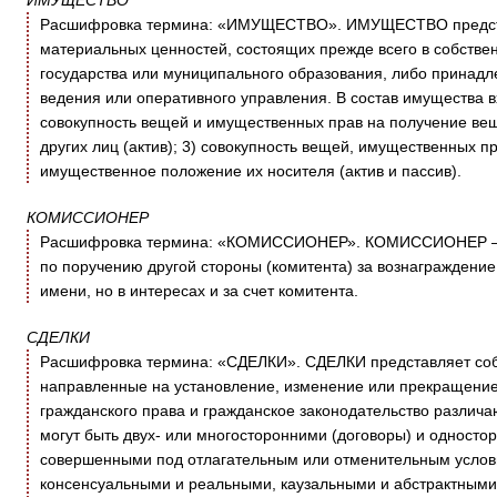
ИМУЩЕСТВО
Расшифровка термина: «ИМУЩЕСТВО». ИМУЩЕСТВО представ
материальных ценностей, состоящих прежде всего в собствен
государства или муниципального образования, либо принадл
ведения или оперативного управления. В состав имущества вх
совокупность вещей и имущественных прав на получение ве
других лиц (актив); 3) совокупность вещей, имущественных п
имущественное положение их носителя (актив и пассив).
КОМИССИОНЕР
Расшифровка термина: «КОМИССИОНЕР». КОМИССИОНЕР – ст
по поручению другой стороны (комитента) за вознаграждение 
имени, но в интересах и за счет комитента.
СДЕЛКИ
Расшифровка термина: «СДЕЛКИ». СДЕЛКИ представляет собо
направленные на установление, изменение или прекращение 
гражданского права и гражданское законодательство различаю
могут быть двух- или многосторонними (договоры) и одностор
совершенными под отлагательным или отменительным услов
консенсуальными и реальными, каузальными и абстрактными.