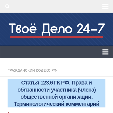
‣ Главная
‣ КБК 2019
‣ ОКВЭД 2019
‣ Конструктор документов
ИП
Законодательство
ГРАЖДАНСКИЙ КОДЕКС РФ
КБК 2019
Статья 123.6 ГК РФ. Права и
ОКВЭД 2019
обязанности участника (члена)
Онлайн-кассы 2019: 54-ФЗ!
общественной организации.
Терминологический комментарий
Законодательство