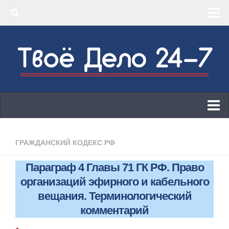
‣ Главная
‣ КБК 2019
‣ ОКВЭД 2019
‣ Конструктор документов
ИП
Законодательство
ГРАЖДАНСКИЙ КОДЕКС РФ
КБК 2019
Параграф 4 Главы 71 ГК РФ. Право
ОКВЭД 2019
организаций эфирного и кабельного
Онлайн-кассы 2019: 54-ФЗ!
вещания. Терминологический
комментарий
Законодательство