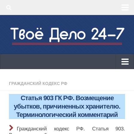
‣ Главная
‣ КБК 2019
‣ ОКВЭД 2019
‣ Конструктор документов
ИП
Законодательство
ГРАЖДАНСКИЙ КОДЕКС РФ
КБК 2019
Статья 903 ГК РФ. Возмещение
ОКВЭД 2019
убытков, причиненных хранителю.
Онлайн-кассы 2019: 54-ФЗ!
Терминологический комментарий
Законодательство
Гражданский кодекс РФ. Статья 903.