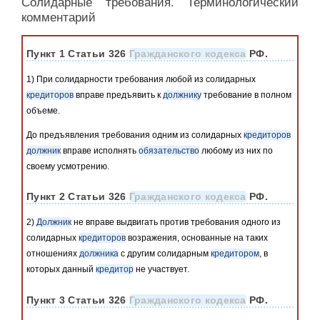
Солидарные требования. Терминологический
комментарий
Пункт 1 Статьи 326
Гражданского кодекса
РФ.
1) При солидарности требования любой из солидарных
кредиторов
вправе предъявить к
должнику
требование в полном
объеме.
До предъявления требования одним из солидарных
кредиторов
должник
вправе исполнять
обязательство
любому из них по
своему усмотрению.
Пункт 2 Статьи 326
Гражданского кодекса
РФ.
2)
Должник
не вправе выдвигать против требования одного из
солидарных
кредиторов
возражения, основанные на таких
отношениях
должника
с другим солидарным
кредитором
, в
которых данный
кредитор
не участвует.
Пункт 3 Статьи 326
Гражданского кодекса
РФ.