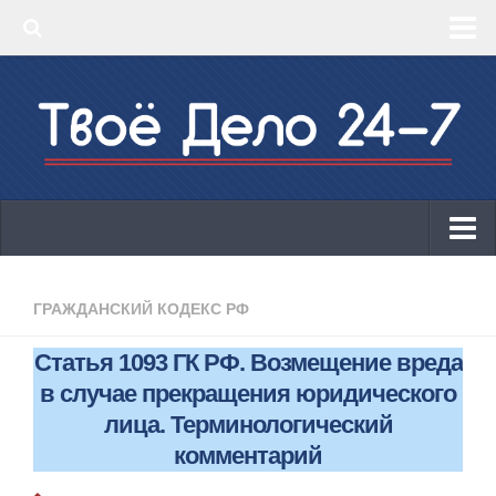
‣ Главная
‣ КБК 2019
‣ ОКВЭД 2019
‣ Конструктор документов
ИП
Законодательство
ГРАЖДАНСКИЙ КОДЕКС РФ
КБК 2019
Статья 1093 ГК РФ. Возмещение вреда
ОКВЭД 2019
в случае прекращения юридического
Онлайн-кассы 2019: 54-ФЗ!
лица. Терминологический
комментарий
Законодательство