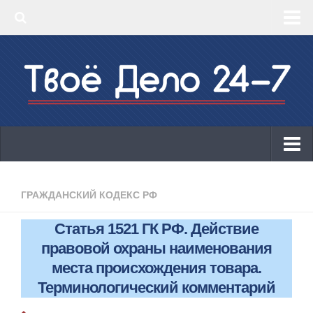
‣ Главная
‣ КБК 2019
‣ ОКВЭД 2019
‣ Конструктор документов
ИП
Законодательство
ГРАЖДАНСКИЙ КОДЕКС РФ
КБК 2019
Статья 1521 ГК РФ. Действие
ОКВЭД 2019
правовой охраны наименования
Онлайн-кассы 2019: 54-ФЗ!
места происхождения товара.
Терминологический комментарий
Законодательство