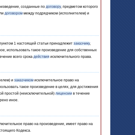
оизведение, созданные по
договору
, предметом которого
сли
договором
между подрядчиком (исполнителем) и
с пунктом 1 настоящей статьи принадлежит
заказчику
,
ое, использовать такое произведение для собственных
ечение всего срока
действия
исключительного права.
телем) и
заказчиком
исключительное право на
ользовать такое произведение в целях, для достижения
ной простой (неисключительной)
лицензии
в течение
рено иное.
лючительное право на произведение, имеет право на
стоящего Кодекса.