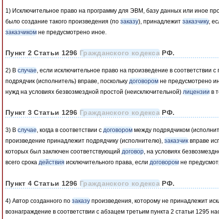
1) Исключительное право на программу для ЭВМ, базу данных или иное пр
было создание такого произведения (по
заказу
), принадлежит
заказчику
, е
заказчиком
не предусмотрено иное.
Пункт 2 Статьи 1296
Гражданского кодекса
РФ.
2) В
случае
, если исключительное право на произведение в соответствии 
подрядчик (исполнитель) вправе, поскольку
договором
не предусмотрено ин
нужд на условиях безвозмездной простой (неисключительной)
лицензии
в т
Пункт 3 Статьи 1296
Гражданского кодекса
РФ.
3) В
случае
, когда в соответствии с
договором
между подрядчиком (исполни
произведение принадлежит подрядчику (исполнителю),
заказчик
вправе исп
которых был заключен соответствующий
договор
, на условиях безвозмезд
всего срока
действия
исключительного права, если
договором
не предусмот
Пункт 4 Статьи 1296
Гражданского кодекса
РФ.
4) Автор созданного по
заказу
произведения, которому не принадлежит иск
вознаграждение в соответствии с абзацем третьим пункта 2 статьи 1295 на