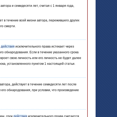
втора и семидесяти лет, считая с 1 января года,
ет в течение всей жизни автора, пережившего других
его смерти.
к
действия
исключительного права истекает через
ого обнародования. Если в течение указанного срока
роет свою личность или его личность не будет далее
ока, установленного пунктом 1 настоящей статьи.
втора, действует в течение семидесяти лет после
м его обнародования, при условии, что произведение
ван, срок
действия
исключительного права считается