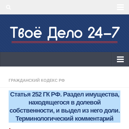
‣ Главная
‣ КБК 2019
‣ ОКВЭД 2019
‣ Конструктор документов
ИП
Законодательство
ГРАЖДАНСКИЙ КОДЕКС РФ
КБК 2019
Статья 252 ГК РФ. Раздел имущества,
ОКВЭД 2019
находящегося в долевой
Онлайн-кассы 2019: 54-ФЗ!
собственности, и выдел из него доли.
Терминологический комментарий
Законодательство