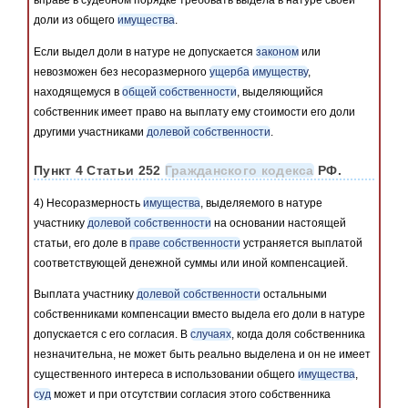
вправе в судебном порядке требовать выдела в натуре своей
доли из общего
имущества
.
Если выдел доли в натуре не допускается
законом
или
невозможен без несоразмерного
ущерба
имуществу
,
находящемуся в
общей собственности
, выделяющийся
собственник имеет право на выплату ему стоимости его доли
другими участниками
долевой собственности
.
Пункт 4 Статьи 252
Гражданского кодекса
РФ.
4) Несоразмерность
имущества
, выделяемого в натуре
участнику
долевой собственности
на основании настоящей
статьи, его доле в
праве собственности
устраняется выплатой
соответствующей денежной суммы или иной компенсацией.
Выплата участнику
долевой собственности
остальными
собственниками компенсации вместо выдела его доли в натуре
допускается с его согласия. В
случаях
, когда доля собственника
незначительна, не может быть реально выделена и он не имеет
существенного интереса в использовании общего
имущества
,
суд
может и при отсутствии согласия этого собственника