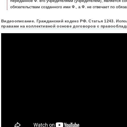
переданное Ф. его учредителями (учредителем), является со
обязательствам созданного ими Ф., а Ф. не отвечает по обяз
Видеоописание. Гражданский кодекс РФ. Статья 1243. Исп
правами на коллективной основе договоров с правооблад